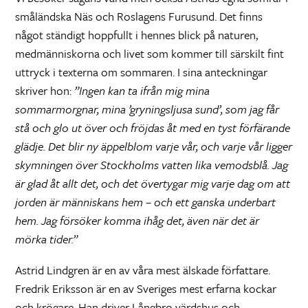
småländska Näs och Roslagens Furusund. Det finns
något ständigt hoppfullt i hennes blick på naturen,
medmänniskorna och livet som kommer till särskilt fint
uttryck i texterna om sommaren. I sina anteckningar
skriver hon:
”Ingen kan ta ifrån mig mina
sommarmorgnar, mina ’gryningsljusa sund’, som jag får
stå och glo ut över och fröjdas åt med en tyst förfärande
glädje. Det blir ny äppelblom varje vår, och varje vår ligger
skymningen över Stockholms vatten lika vemodsblå. Jag
är glad åt allt det, och det övertygar mig varje dag om att
jorden är människans hem – och ett ganska underbart
hem. Jag försöker komma ihåg det, även när det är
mörka tider.”
Astrid Lindgren är en av våra mest älskade författare.
Fredrik Eriksson är en av Sveriges mest erfarna kockar
och krögare. Han driver Långbro värdshus och