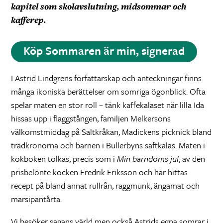
kapitel som skolavslutning, midsommar och
kafferep.
Köp Sommaren är min, signerad
I Astrid Lindgrens författarskap och anteckningar finns
många ikoniska berättelser om somriga ögonblick. Ofta
spelar maten en stor roll – tänk kaffekalaset när lilla Ida
hissas upp i flaggstången, familjen Melkersons
välkomstmiddag på Saltkråkan, Madickens picknick bland
trädkronorna och barnen i Bullerbyns saftkalas. Maten i
kokboken tolkas, precis som i
Min barndoms jul
, av den
prisbelönte kocken Fredrik Eriksson och här hittas
recept på bland annat rullrån, raggmunk, ängamat och
marsipantårta.
Vi besöker sagans värld men också Astrids egna somrar i